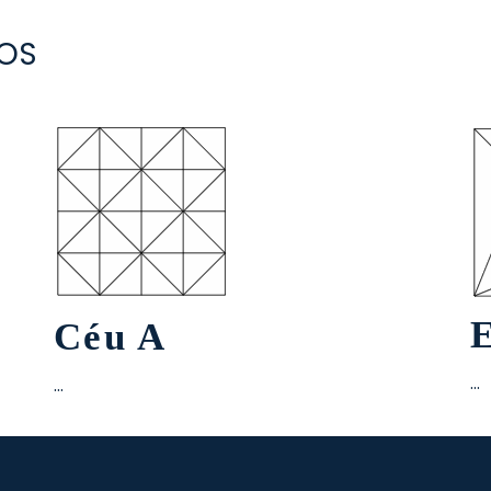
OS
Céu A
…
…