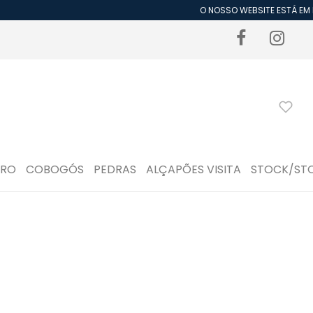
O NOSSO WEBSITE ESTÁ EM P
DRO
COBOGÓS
PEDRAS
ALÇAPÕES VISITA
STOCK/ST