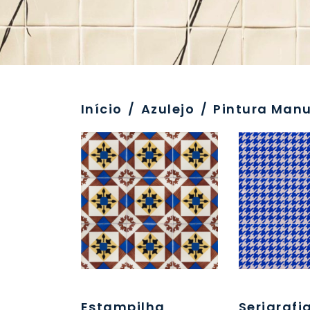
Início
/
Azulejo
/
Pintura Manu
Estampilha
Serigrafi
288