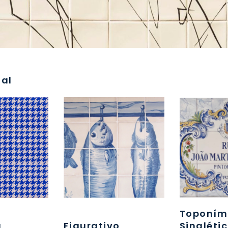
al
Toponím
a
Figurativo
Sinaléti
33
2