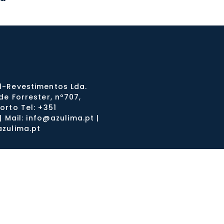
-Revestimentos Lda.
e Forrester, nº707,
orto Tel: +351
 | Mail: info@azulima.pt |
zulima.pt