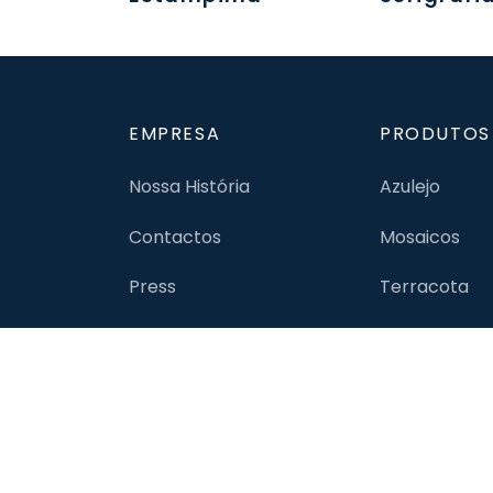
EMPRESA
PRODUTOS
Nossa História
Azulejo
Contactos
Mosaicos
Press
Terracota
Trabalhos Realizados
Pastilha de V
FAQ’s
Revestiment
Porcelânico