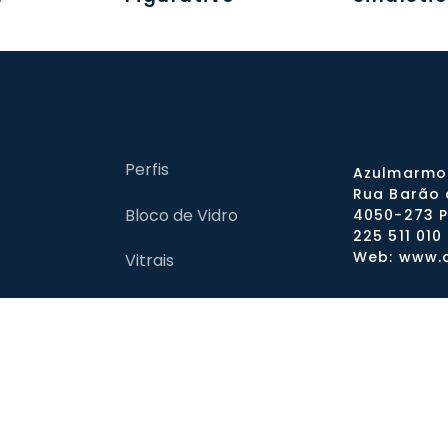
Perfis
Azulmarmol
Rua Barão d
Bloco de Vidro
4050-273 P
225 511 010
Web: www.a
Vitrais
idro
Alçapões Visita
o
Stocks/Stockoff