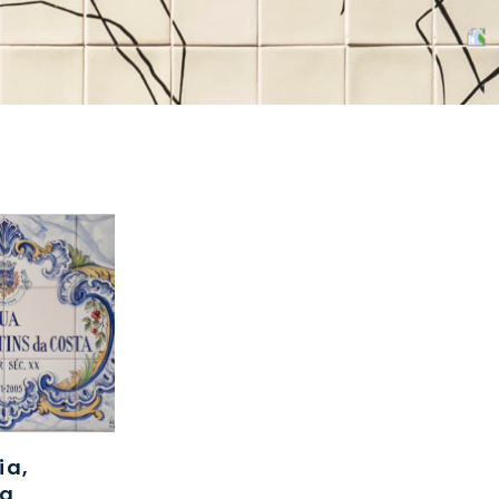
ia,
ca
2