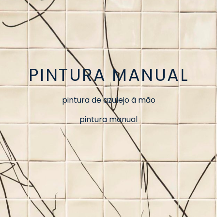
PINTURA MANUAL
pintura de azulejo à mão
pintura manual