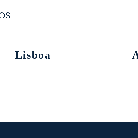
OS
Lisboa
…
…