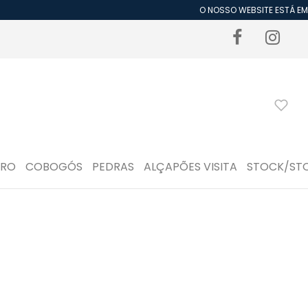
O NOSSO WEBSITE ESTÁ EM P
DRO
COBOGÓS
PEDRAS
ALÇAPÕES VISITA
STOCK/ST