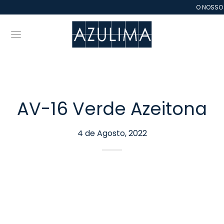
O NOSSO 
AV-16 Verde Azeitona
Back
Back
Back
Back
Back
Back
Back
Back
Back
Back
Back
Back
4 de Agosto, 2022
LEJO
RADOS LISOS
TURA MANUAL
EVO
SAICOS
E VIDA – ESTREMOZ
RACOTA
TILHA DE VIDRO
ESTIMENTO PORCELÂNICO
FIS
CO DE VIDRO
BOGÓS
ados Lisos
e AZULIMA – CE
ampilha
icional
 VIDA – Estremoz
as e Cantos
la
omassa
imento
e & Architecture
e FE
ura Manual
e Zellige Marrocos
grafia
temporâneo
e AZ – Marrocos
t
 Espessura
ede