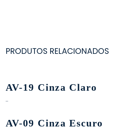
evo
rativo
ros Formatos
olor
tas
enchimento
rão
rau
nímia, Sinalética
a-Pé
PRODUTOS RELACIONADOS
AV-19 Cinza Claro
…
AV-09 Cinza Escuro