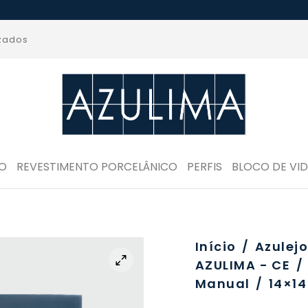
izados
RO
REVESTIMENTO PORCELÂNICO
PERFIS
BLOCO DE VI
Início
/
Azulej
AZULIMA - CE
/
Manual
/
14×14