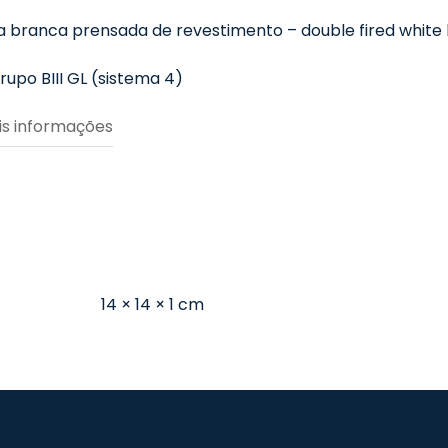
a branca prensada de revestimento – double fired white b
Grupo BIII GL (sistema 4)
s inform
ações
14 × 14 × 1 cm