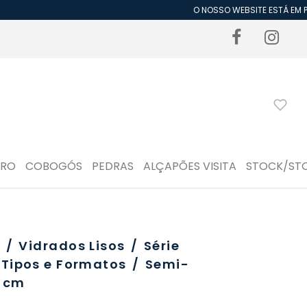
O NOSSO WEBSITE ESTÁ EM PE
DRO
COBOGÓS
PEDRAS
ALÇAPÕES VISITA
STOCK/ST
o
/
Vidrados Lisos
/
Série
Tipos e Formatos
/
Semi-
 cm