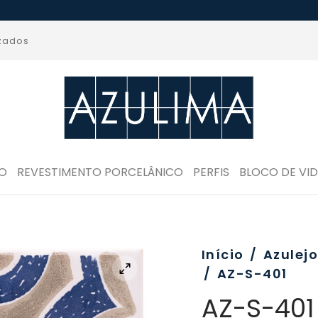
izados
RO
REVESTIMENTO PORCELÂNICO
PERFIS
BLOCO DE VI
Início
/
Azulej
/
AZ-S-401
AZ-S-401