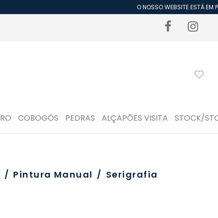
O NOSSO WEBSITE ESTÁ EM PE
DRO
COBOGÓS
PEDRAS
ALÇAPÕES VISITA
STOCK/ST
o
/
Pintura Manual
/
Serigrafia