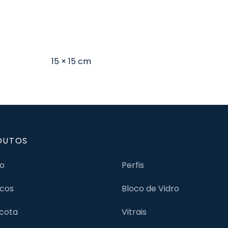
15 × 15 cm
DUTOS
jo
Perfis
cos
Bloco de Vidro
cota
Vitrais