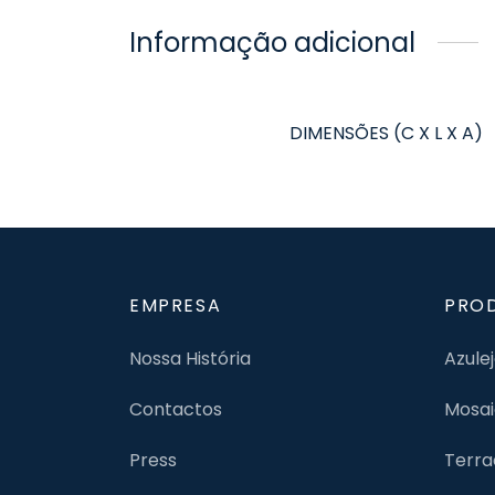
Informação adicional
DIMENSÕES (C X L X A)
EMPRESA
PRO
Nossa História
Azule
Contactos
Mosai
Press
Terra