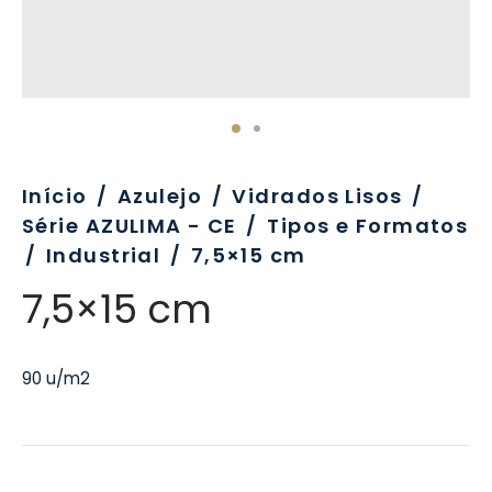
evo
rativo
ros Formatos
olor
tas
enchimento
rão
rau
nímia, Sinalética
a-Pé
Início
/
Azulejo
/
Vidrados Lisos
/
Série AZULIMA - CE
/
Tipos e Formatos
/
Industrial
/
7,5×15 cm
7,5×15 cm
90 u/m2