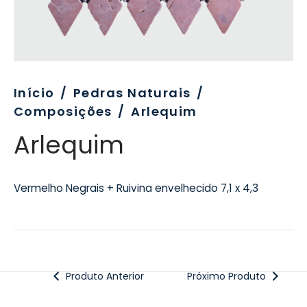
evo
rativo
ros Formatos
olor
tas
enchimento
rão
rau
nímia, Sinalética
a-Pé
Início
/
Pedras Naturais
/
Composições
/
Arlequim
Arlequim
Vermelho Negrais + Ruivina envelhecido 7,1 x 4,3
Produto Anterior
Próximo Produto