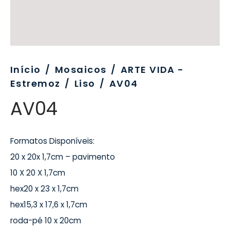
evo
rativo
ros Formatos
olor
tas
enchimento
rão
rau
nímia, Sinalética
a-Pé
Início
/
Mosaicos
/
ARTE VIDA -
Estremoz
/
Liso
/
AV04
AV04
Formatos Disponíveis:
20 x 20x 1,7cm – pavimento
10 X 20 X 1,7cm
hex20 x 23 x 1,7cm
hex15,3 x 17,6 x 1,7cm
roda-pé 10 x 20cm