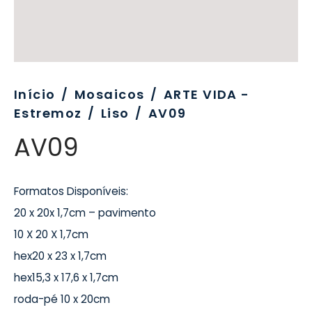
evo
rativo
ros Formatos
olor
tas
enchimento
rão
rau
nímia, Sinalética
a-Pé
Início
/
Mosaicos
/
ARTE VIDA -
Estremoz
/
Liso
/
AV09
AV09
Formatos Disponíveis:
20 x 20x 1,7cm – pavimento
10 X 20 X 1,7cm
hex20 x 23 x 1,7cm
hex15,3 x 17,6 x 1,7cm
roda-pé 10 x 20cm