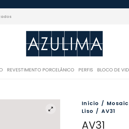
izados
RO
REVESTIMENTO PORCELÂNICO
PERFIS
BLOCO DE VI
Início
/
Mosaic
Liso
/
AV31
AV31