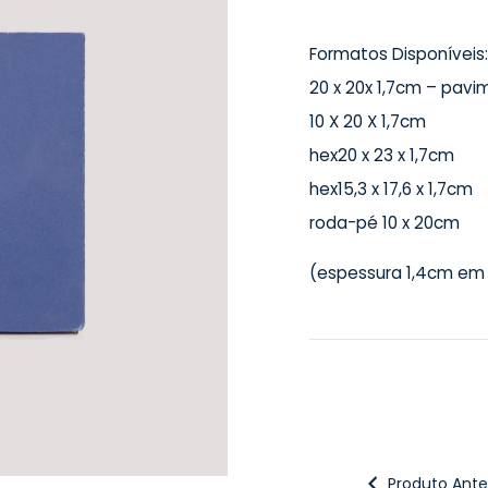
Formatos Disponíveis:
20 x 20x 1,7cm – pav
10 X 20 X 1,7cm
hex20 x 23 x 1,7cm
hex15,3 x 17,6 x 1,7cm
roda-pé 10 x 20cm
(espessura 1,4cm em
Produto Anter