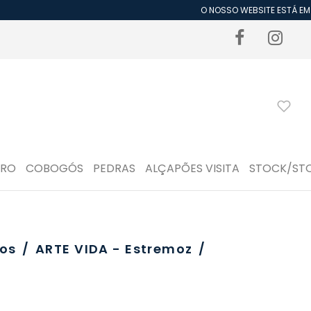
O NOSSO WEBSITE ESTÁ EM P
DRO
COBOGÓS
PEDRAS
ALÇAPÕES VISITA
STOCK/ST
os
/
ARTE VIDA - Estremoz
/