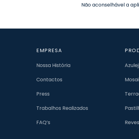
Não aconselhável a apli
EMPRESA
PRO
Nossa História
Azule
Contactos
Mosai
Press
Terra
Trabalhos Realizados
Pasti
FAQ’s
Reves