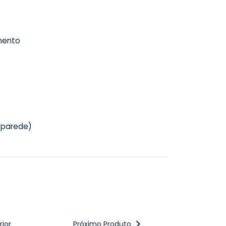
imento
 parede)
ior
Próximo Produto