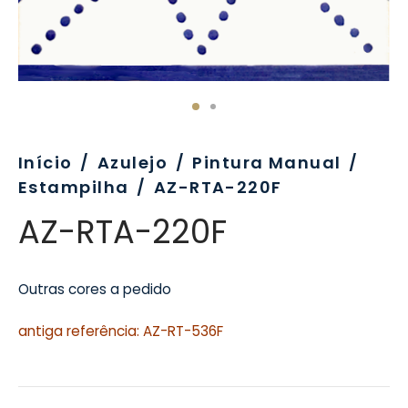
evo
rativo
ros Formatos
olor
tas
enchimento
rão
rau
nímia, Sinalética
a-Pé
Início
/
Azulejo
/
Pintura Manual
/
Estampilha
/
AZ-RTA-220F
AZ-RTA-220F
Outras cores a pedido
antiga referência: AZ-RT-536F