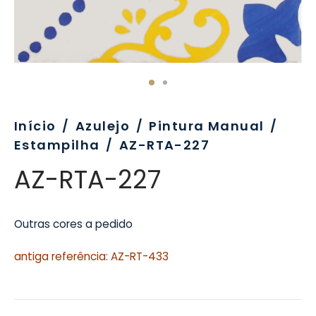
evo
rativo
ros Formatos
olor
tas
enchimento
rão
rau
nímia, Sinalética
a-Pé
Início
/
Azulejo
/
Pintura Manual
/
Estampilha
/
AZ-RTA-227
AZ-RTA-227
Outras cores a pedido
antiga referência: AZ-RT-433