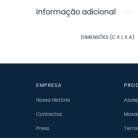
Informação adicional
DIMENSÕES (C X L X A)
EMPRESA
PRO
Nossa História
Azule
Contactos
Mosai
Press
Terra