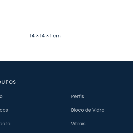
14 × 14 × 1 cm
DUTOS
jo
Perfis
cos
Bloco de Vidro
cota
Vitrais