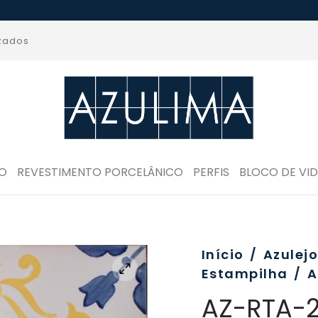
izados
RO
REVESTIMENTO PORCELÂNICO
PERFIS
BLOCO DE VI
Início
/
Azulej
Estampilha
/
A
AZ-RTA-2