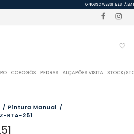
O NOSSO WEBSITE ESTÁ EM PE
DRO
COBOGÓS
PEDRAS
ALÇAPÕES VISITA
STOCK/ST
o
/
Pintura Manual
/
Z-RTA-251
51