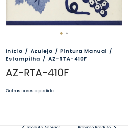
evo
rativo
ros Formatos
olor
tas
enchimento
rão
rau
nímia, Sinalética
a-Pé
Início
/
Azulejo
/
Pintura Manual
/
Estampilha
/
AZ-RTA-410F
AZ-RTA-410F
Outras cores a pedido
Produto Anterior
Próximo Produto