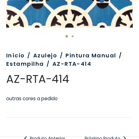
evo
rativo
ros Formatos
olor
tas
enchimento
rão
rau
nímia, Sinalética
a-Pé
Início
/
Azulejo
/
Pintura Manual
/
Estampilha
/
AZ-RTA-414
AZ-RTA-414
outras cores a pedido
Produto Anterior
Próximo Produto