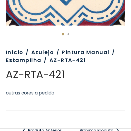
Início
/
Azulejo
/
Pintura Manual
/
Estampilha
/
AZ-RTA-421
AZ-RTA-421
outras cores a pedido
Produto Anterior
Próximo Produto