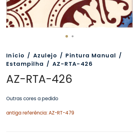
evo
rativo
ros Formatos
olor
tas
enchimento
rão
rau
nímia, Sinalética
a-Pé
Início
/
Azulejo
/
Pintura Manual
/
Estampilha
/
AZ-RTA-426
AZ-RTA-426
Outras cores a pedido
antiga referência: AZ-RT-479