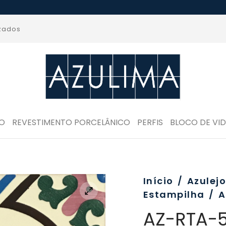
izados
RO
REVESTIMENTO PORCELÂNICO
PERFIS
BLOCO DE VI
Início
/
Azulej
Estampilha
/
A
AZ-RTA-