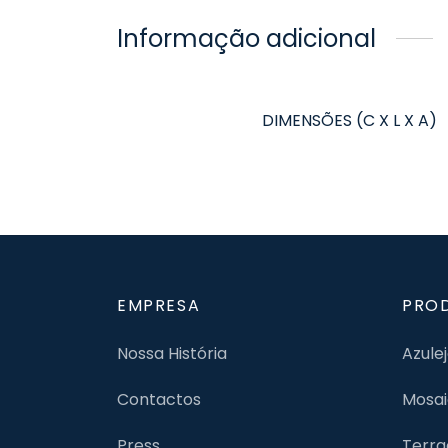
Informação adicional
DIMENSÕES (C X L X A)
EMPRESA
PRO
Nossa História
Azule
Contactos
Mosai
Press
Terra