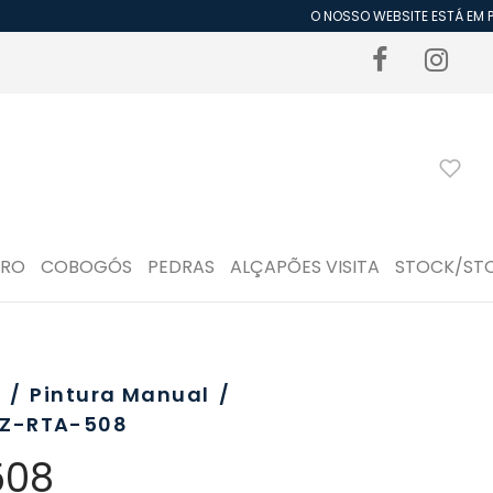
O NOSSO WEBSITE ESTÁ EM PE
DRO
COBOGÓS
PEDRAS
ALÇAPÕES VISITA
STOCK/ST
o
/
Pintura Manual
/
Z-RTA-508
508