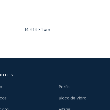
14 × 14 × 1 cm
DUTOS
jo
Perfis
cos
Bloco de Vidro
cota
Vitrais