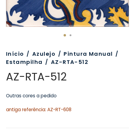
evo
rativo
ros Formatos
olor
tas
enchimento
rão
rau
nímia, Sinalética
a-Pé
Início
/
Azulejo
/
Pintura Manual
/
Estampilha
/
AZ-RTA-512
AZ-RTA-512
Outras cores a pedido
antiga referência: AZ-RT-608