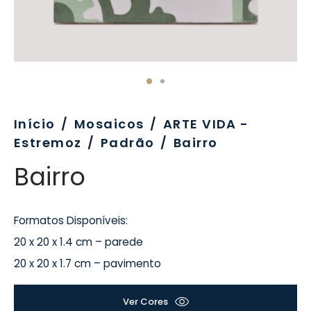
evo
rativo
ros Formatos
olor
tas
enchimento
rão
rau
nímia, Sinalética
a-Pé
Início
/
Mosaicos
/
ARTE VIDA -
Estremoz
/
Padrão
/
Bairro
Bairro
Formatos Disponíveis:
20 x 20 x 1.4 cm – parede
20 x 20 x 1.7 cm – pavimento
Ver Cores