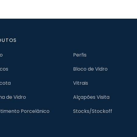
DUTOS
jo
Perfis
cos
Bloco de Vidro
cota
Vitrais
lha de Vidro
Alçapões Visita
timento Porcelânico
Stocks/Stockoff