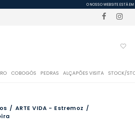
O NOSSO WEBSITE ESTÁ EM P
DRO
COBOGÓS
PEDRAS
ALÇAPÕES VISITA
STOCK/ST
os
/
ARTE VIDA - Estremoz
/
ira