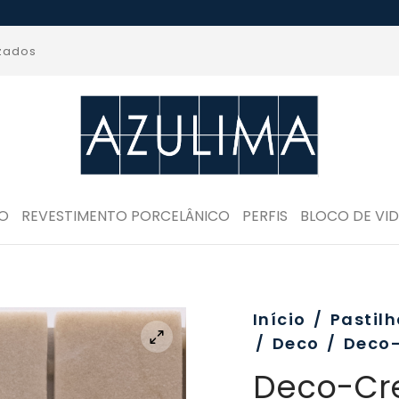
izados
RO
REVESTIMENTO PORCELÂNICO
PERFIS
BLOCO DE VI
Início
/
Pastilh
/
Deco
/
Deco-
Deco-Cr