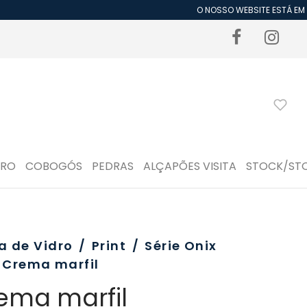
O NOSSO WEBSITE ESTÁ EM P
DRO
COBOGÓS
PEDRAS
ALÇAPÕES VISITA
STOCK/ST
a de Vidro
/
Print
/
Série Onix
Crema marfil
ema marfil