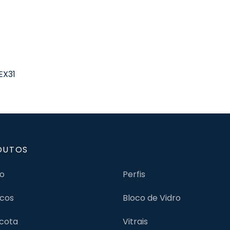
EX31
DUTOS
jo
Perfis
cos
Bloco de Vidro
cota
Vitrais