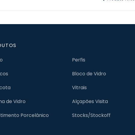
DUTOS
jo
Perfis
cos
Bloco de Vidro
cota
Vitrais
lha de Vidro
Alçapões Visita
timento Porcelânico
Stocks/Stockoff