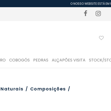
O NOSSO WEBSITE ESTÁ EM PE
DRO
COBOGÓS
PEDRAS
ALÇAPÕES VISITA
STOCK/ST
 Naturais
/
Composições
/