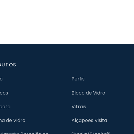
DUTOS
jo
Perfis
cos
Bloco de Vidro
cota
Vitrais
lha de Vidro
Alçapões Visita