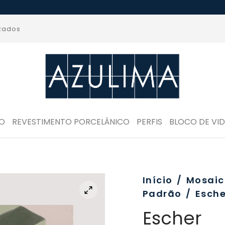
izados
RO
REVESTIMENTO PORCELÂNICO
PERFIS
BLOCO DE VI
Início
/
Mosaic
Padrão
/
Esche
Escher