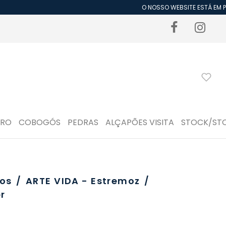
O NOSSO WEBSITE ESTÁ EM PE
DRO
COBOGÓS
PEDRAS
ALÇAPÕES VISITA
STOCK/ST
os
/
ARTE VIDA - Estremoz
/
r