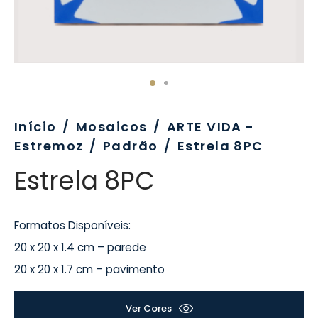
evo
rativo
ros Formatos
olor
tas
enchimento
rão
rau
nímia, Sinalética
a-Pé
Início
/
Mosaicos
/
ARTE VIDA -
Estremoz
/
Padrão
/
Estrela 8PC
Estrela 8PC
Formatos Disponíveis:
20 x 20 x 1.4 cm – parede
20 x 20 x 1.7 cm – pavimento
Ver Cores