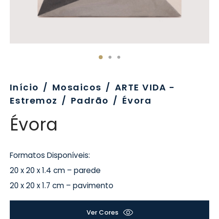
evo
rativo
ros Formatos
olor
tas
enchimento
rão
rau
nímia, Sinalética
a-Pé
Início
/
Mosaicos
/
ARTE VIDA -
Estremoz
/
Padrão
/
Évora
Évora
Formatos Disponíveis:
20 x 20 x 1.4 cm – parede
20 x 20 x 1.7 cm – pavimento
Ver Cores