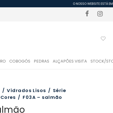
O NOSSO WEBSITE ESTÁ EM P
DRO
COBOGÓS
PEDRAS
ALÇAPÕES VISITA
STOCK/ST
o
/
Vidrados Lisos
/
Série
Cores
/
F03A – salmão
almão