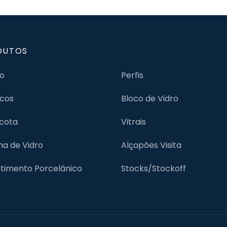
DUTOS
jo
Perfis
cos
Bloco de Vidro
cota
Vitrais
lha de Vidro
Alçapões Visita
timento Porcelânico
Stocks/Stockoff