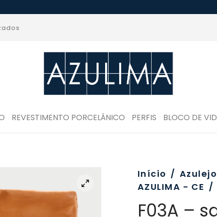
izados
RO
REVESTIMENTO PORCELÂNICO
PERFIS
BLOCO DE VI
Início
/
Azulej
AZULIMA - CE
/
F03A – s