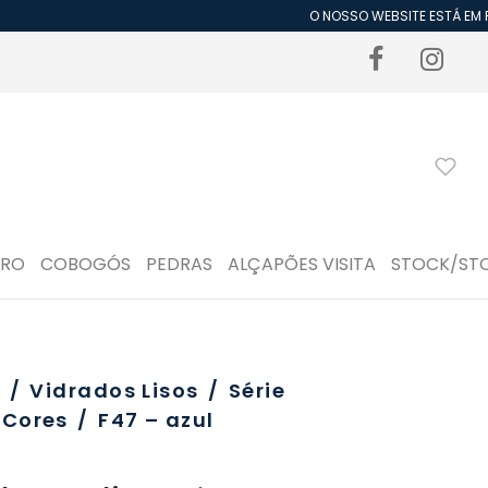
O NOSSO WEBSITE ESTÁ EM PE
DRO
COBOGÓS
PEDRAS
ALÇAPÕES VISITA
STOCK/ST
o
/
Vidrados Lisos
/
Série
Cores
/
F47 – azul