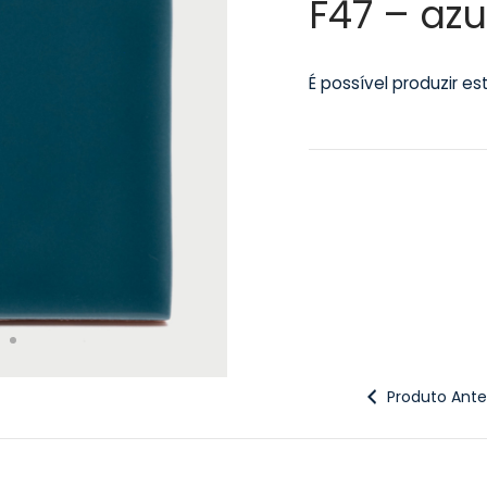
F47 – az
É possível produzir e
Produto Anter