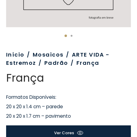
evo
rativo
ros Formatos
olor
tas
enchimento
rão
rau
nímia, Sinalética
a-Pé
Início
/
Mosaicos
/
ARTE VIDA -
Estremoz
/
Padrão
/
França
França
Formatos Disponíveis:
20 x 20 x 1.4 cm – parede
20 x 20 x 1.7 cm – pavimento
Ver Cores