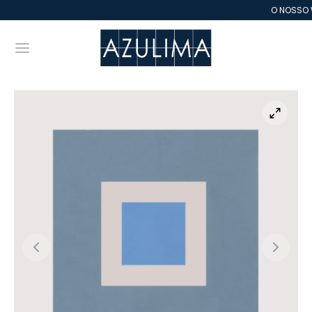
O NOSSO W
Back
Back
Back
Back
Back
Back
Back
Back
Back
Back
Back
Back
LEJO
RADOS LISOS
TURA MANUAL
EVO
SAICOS
E VIDA – ESTREMOZ
RACOTA
TILHA DE VIDRO
ESTIMENTO PORCELÂNICO
FIS
CO DE VIDRO
BOGÓS
ados Lisos
e AZULIMA – CE
ampilha
icional
 VIDA – Estremoz
as e Cantos
la
omassa
imento
e & Architecture
e FE
ura Manual
e Zellige Marrocos
grafia
temporâneo
e AZ – Marrocos
t
 Espessura
ede