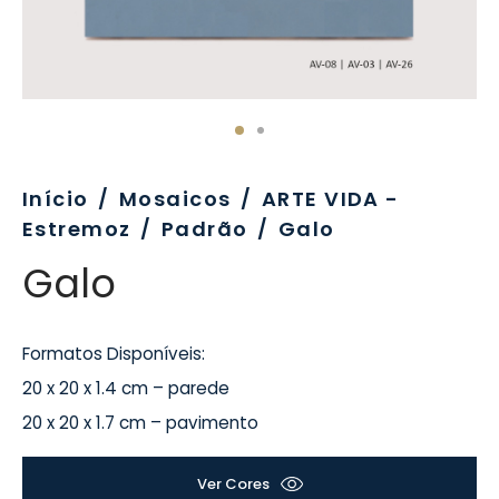
evo
rativo
ros Formatos
olor
tas
enchimento
rão
rau
nímia, Sinalética
a-Pé
Início
/
Mosaicos
/
ARTE VIDA -
Estremoz
/
Padrão
/
Galo
Galo
Formatos Disponíveis:
20 x 20 x 1.4 cm – parede
20 x 20 x 1.7 cm – pavimento
Ver Cores