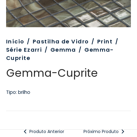
evo
rativo
ros Formatos
olor
tas
enchimento
rão
rau
nímia, Sinalética
a-Pé
Início
/
Pastilha de Vidro
/
Print
/
Série Ezarri
/
Gemma
/
Gemma-
Cuprite
Gemma-Cuprite
Tipo: brilho
Produto Anterior
Próximo Produto