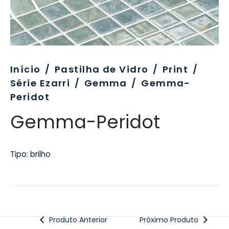
evo
rativo
ros Formatos
olor
tas
enchimento
rão
rau
nímia, Sinalética
a-Pé
Início
/
Pastilha de Vidro
/
Print
/
Série Ezarri
/
Gemma
/
Gemma-
Peridot
Gemma-Peridot
Tipo: brilho
Produto Anterior
Próximo Produto