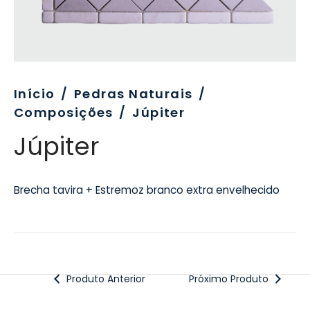
evo
rativo
ros Formatos
olor
tas
enchimento
rão
rau
nímia, Sinalética
a-Pé
Início
/
Pedras Naturais
/
Composições
/
Júpiter
Júpiter
Brecha tavira + Estremoz branco extra envelhecido
Produto Anterior
Próximo Produto