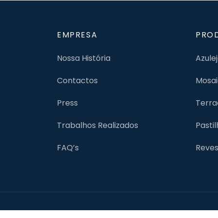
EMPRESA
PRO
Nossa História
Azule
Contactos
Mosai
Press
Terra
Trabalhos Realizados
Pasti
FAQ’s
Reves
Política de Privacidade
Termos e Condiç