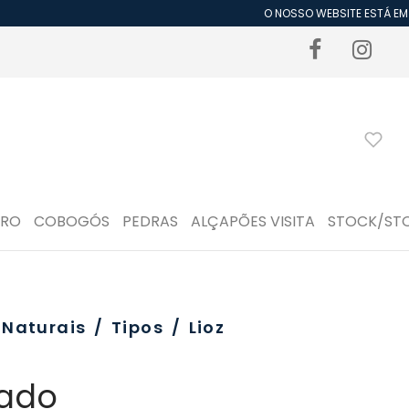
O NOSSO WEBSITE ESTÁ EM P
DRO
COBOGÓS
PEDRAS
ALÇAPÕES VISITA
STOCK/ST
 Naturais
/
Tipos
/
Lioz
rado