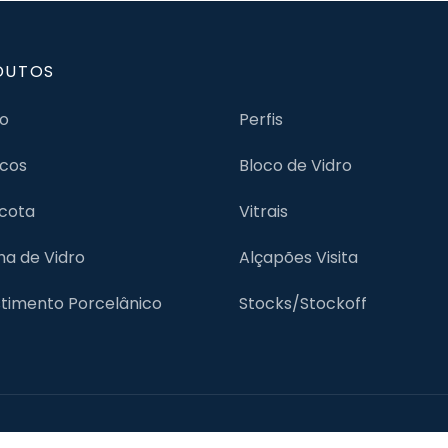
DUTOS
jo
Perfis
cos
Bloco de Vidro
cota
Vitrais
lha de Vidro
Alçapões Visita
timento Porcelânico
Stocks/Stockoff
ões