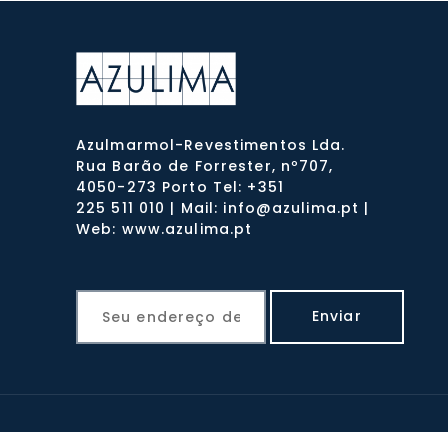
Azulmarmol-Revestimentos Lda.
Rua Barão de Forrester, nº707,
4050-273 Porto Tel: +351
225 511 010 | Mail: info@azulima.pt |
Web: www.azulima.pt
©Developed by
Wevolved