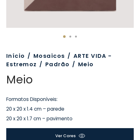
evo
rativo
ros Formatos
olor
tas
enchimento
rão
rau
nímia, Sinalética
a-Pé
Início
/
Mosaicos
/
ARTE VIDA -
Estremoz
/
Padrão
/
Meio
Meio
Formatos Disponíveis:
20 x 20 x 1.4 cm – parede
20 x 20 x 1.7 cm – pavimento
Ver Cores