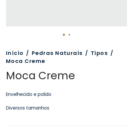
evo
rativo
ros Formatos
olor
tas
enchimento
rão
rau
nímia, Sinalética
a-Pé
Início
/
Pedras Naturais
/
Tipos
/
Moca Creme
Moca Creme
Envelhecido e polido
Diversos tamanhos