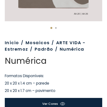
evo
rativo
ros Formatos
olor
tas
enchimento
rão
rau
nímia, Sinalética
a-Pé
Início
/
Mosaicos
/
ARTE VIDA -
Estremoz
/
Padrão
/
Numérica
Numérica
Formatos Disponíveis:
20 x 20 x 1.4 cm – parede
20 x 20 x 1.7 cm – pavimento
Ver Cores