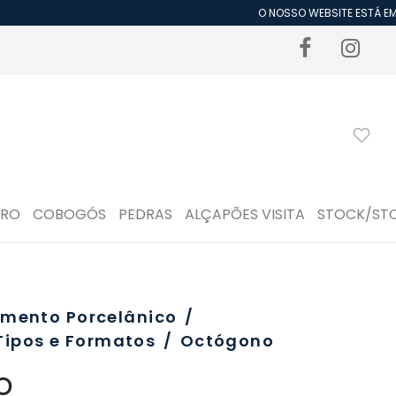
O NOSSO WEBSITE ESTÁ EM P
DRO
COBOGÓS
PEDRAS
ALÇAPÕES VISITA
STOCK/ST
imento Porcelânico
/
Tipos e Formatos
/
Octógono
o