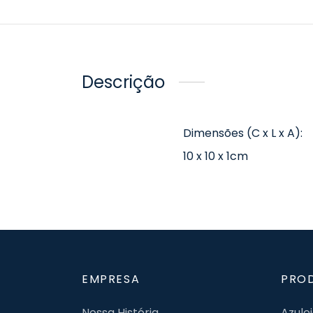
Descrição
Dimensões (C x L x A):
10 x 10 x 1cm
EMPRESA
PRO
Nossa História
Azule