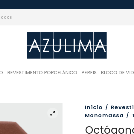
izados
RO
REVESTIMENTO PORCELÂNICO
PERFIS
BLOCO DE VI
Início
/
Revest
Monomassa
/
Octógon