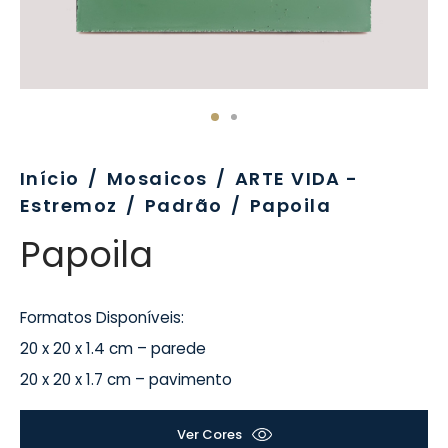
evo
rativo
ros Formatos
olor
tas
enchimento
rão
rau
nímia, Sinalética
a-Pé
Início
/
Mosaicos
/
ARTE VIDA -
Estremoz
/
Padrão
/
Papoila
Papoila
Formatos Disponíveis:
20 x 20 x 1.4 cm – parede
20 x 20 x 1.7 cm – pavimento
Ver Cores