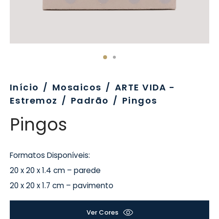
evo
rativo
ros Formatos
olor
tas
enchimento
rão
rau
nímia, Sinalética
a-Pé
Início
/
Mosaicos
/
ARTE VIDA -
Estremoz
/
Padrão
/
Pingos
Pingos
Formatos Disponíveis:
20 x 20 x 1.4 cm – parede
20 x 20 x 1.7 cm – pavimento
Ver Cores