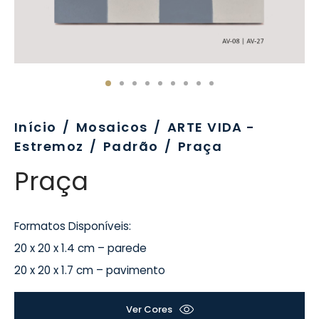
evo
rativo
ros Formatos
olor
tas
enchimento
rão
rau
nímia, Sinalética
a-Pé
Início
/
Mosaicos
/
ARTE VIDA -
Estremoz
/
Padrão
/
Praça
Praça
Formatos Disponíveis:
20 x 20 x 1.4 cm – parede
20 x 20 x 1.7 cm – pavimento
Ver Cores