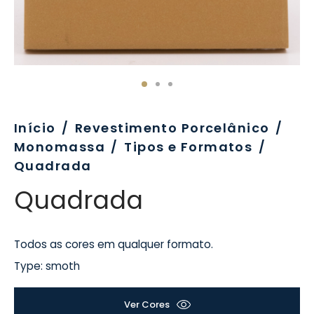
evo
rativo
ros Formatos
olor
tas
enchimento
rão
rau
nímia, Sinalética
a-Pé
Início
/
Revestimento Porcelânico
/
Monomassa
/
Tipos e Formatos
/
Quadrada
Quadrada
Todos as cores em qualquer formato.
Type: smoth
Ver Cores