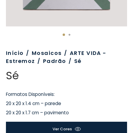
evo
rativo
ros Formatos
olor
tas
enchimento
rão
rau
nímia, Sinalética
a-Pé
Início
/
Mosaicos
/
ARTE VIDA -
Estremoz
/
Padrão
/
Sé
Sé
Formatos Disponíveis:
20 x 20 x 1.4 cm – parede
20 x 20 x 1.7 cm – pavimento
Ver Cores