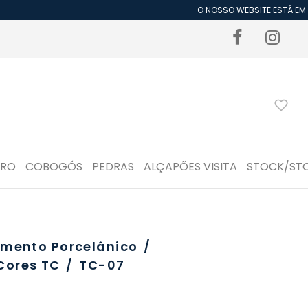
O NOSSO WEBSITE ESTÁ EM P
DRO
COBOGÓS
PEDRAS
ALÇAPÕES VISITA
STOCK/ST
imento Porcelânico
/
Cores TC
/
TC-07