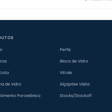
DUTOS
jo
Perfis
cos
Bloco de Vidro
cota
Vitrais
lha de Vidro
Alçapões Visita
timento Porcelânico
Stocks/Stockoff