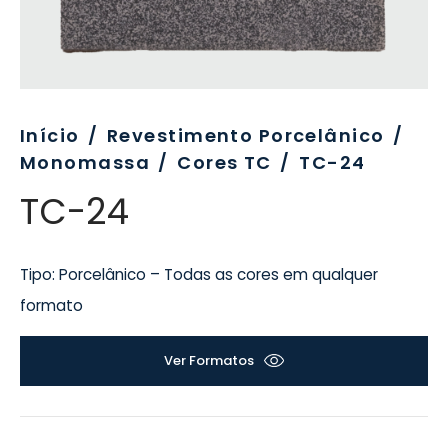
evo
rativo
ros Formatos
olor
tas
enchimento
rão
rau
nímia, Sinalética
a-Pé
Início
/
Revestimento Porcelânico
/
Monomassa
/
Cores TC
/
TC-24
TC-24
Tipo: Porcelânico – Todas as cores em qualquer
formato
Ver Formatos