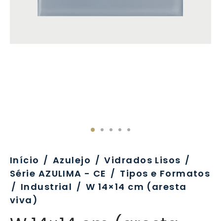
evo
rativo
ros Formatos
olor
tas
enchimento
rão
rau
nímia, Sinalética
a-Pé
Início
/
Azulejo
/
Vidrados Lisos
/
Série AZULIMA - CE
/
Tipos e Formatos
/
Industrial
/
W 14×14 cm (aresta
viva)