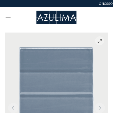
O NOSSO 
Back
Back
Back
Back
Back
Back
Back
Back
Back
Back
Back
Back
LEJO
RADOS LISOS
TURA MANUAL
EVO
SAICOS
E VIDA – ESTREMOZ
RACOTA
TILHA DE VIDRO
ESTIMENTO PORCELÂNICO
FIS
CO DE VIDRO
BOGÓS
ados Lisos
e AZULIMA – CE
ampilha
icional
 VIDA – Estremoz
as e Cantos
la
omassa
imento
e & Architecture
e FE
ura Manual
e Zellige Marrocos
grafia
temporâneo
e AZ – Marrocos
t
 Espessura
ede