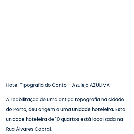
evo
rativo
ros Formatos
olor
tas
enchimento
rão
rau
nímia, Sinalética
a-Pé
Hotel Tipografia do Conto – Azulejo AZULIMA
A reabilitação de uma antiga topografia na cidade
do Porto, deu origem a uma unidade hoteleira. Esta
unidade hoteleira de 10 quartos está localizada na
Rua Álvares Cabral.