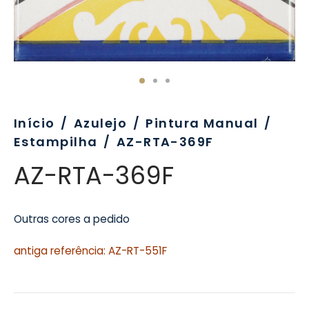
evo
rativo
ros Formatos
olor
tas
enchimento
rão
rau
nímia, Sinalética
a-Pé
Início
/
Azulejo
/
Pintura Manual
/
Estampilha
/
AZ-RTA-369F
AZ-RTA-369F
Outras cores a pedido
antiga referência: AZ-RT-551F